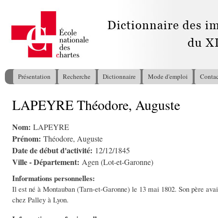
All
con
pri
Présentation
Recherche
Dictionnaire
Mode d'emploi
Contac
Menu principal
LAPEYRE Théodore, Auguste
Vous êtes ici
Nom:
LAPEYRE
Prénom:
Théodore, Auguste
Date de début d'activité:
12/12/1845
Ville - Département:
Agen (Lot-et-Garonne)
Informations personnelles:
Il est né à Montauban (Tarn-et-Garonne) le 13 mai 1802. Son père avait é
chez Palley à Lyon.