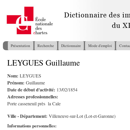
All
con
pri
Présentation
Recherche
Dictionnaire
Mode d'emploi
Contac
Menu principal
LEYGUES Guillaume
Vous êtes ici
Nom:
LEYGUES
Prénom:
Guillaume
Date de début d'activité:
13/02/1854
Adresses professionnelles:
Porte casseneuil près la Cale
Ville - Département:
Villeneuve-sur-Lot (Lot-et-Garonne)
Informations personnelles: