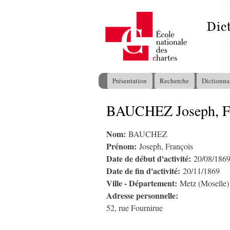
Présentation
Recherche
Dictionna
Menu principal
BAUCHEZ Joseph, F
Vous êtes ici
Nom:
BAUCHEZ
Prénom:
Joseph, François
Date de début d'activité:
20/08/186
Date de fin d'activité:
20/11/1869
Ville - Département:
Metz (Moselle)
Adresse personnelle:
52, rue Fournirue