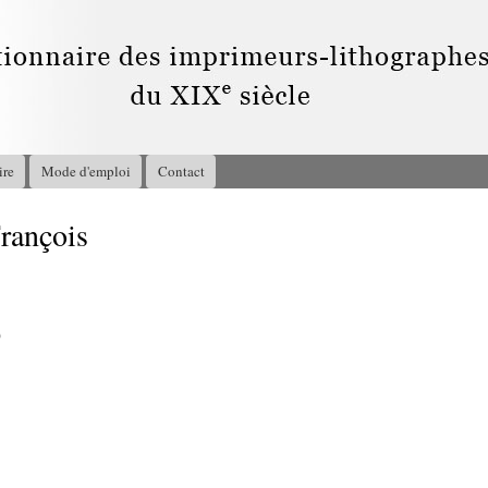
Aller au
contenu
principal
ire
Mode d'emploi
Contact
rançois
9