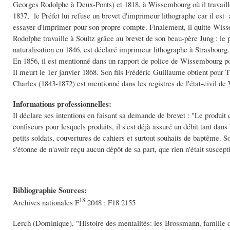
Georges Rodolphe à Deux-Ponts) et 1818, à Wissembourg où il travaille
1837, le Préfet lui refuse un brevet d'imprimeur lithographe car il est
essayer d'imprimer pour son propre compte. Finalement, il quitte Wisse
Rodolphe travaille à Soultz grâce au brevet de son beau-père Jung ; l
naturalisation en 1846, est déclaré imprimeur lithographe à Strasbour
En 1856, il est mentionné dans un rapport de police de Wissembourg pour
Il meurt le 1er janvier 1868. Son fils Frédéric Guillaume obtient pour 
Charles (1843-1872) est mentionné dans les registres de l'état-civil 
Informations professionnelles:
Il déclare ses intentions en faisant sa demande de brevet : "Le produit
confiseurs pour lesquels produits, il s'est déjà assuré un débit tant da
petits soldats, couvertures de cahiers et surtout souhaits de baptême. S
s'étonne de n'avoir reçu aucun dépôt de sa part, que rien n'était suscept
Bibliographie Sources:
18
Archives nationales F
2048 ; F18 2155
Lerch (Dominique), "Histoire des mentalités: les Brossmann, famille d'