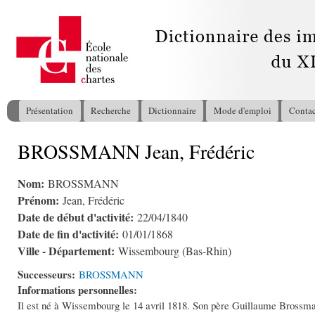
All
con
pri
Présentation
Recherche
Dictionnaire
Mode d'emploi
Contac
Menu principal
BROSSMANN Jean, Frédéric
Vous êtes ici
Nom:
BROSSMANN
Prénom:
Jean, Frédéric
Date de début d'activité:
22/04/1840
Date de fin d'activité:
01/01/1868
Ville - Département:
Wissembourg (Bas-Rhin)
Successeurs:
BROSSMANN
Informations personnelles:
Il est né à Wissembourg le 14 avril 1818. Son père Guillaume Brossmann