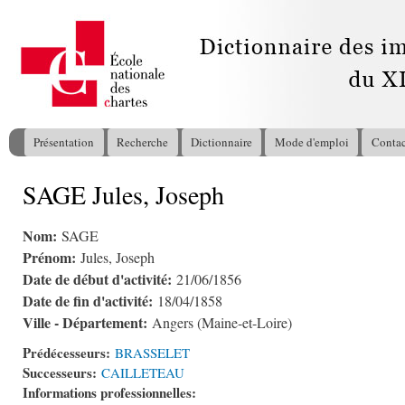
All
con
pri
Présentation
Recherche
Dictionnaire
Mode d'emploi
Contac
Menu principal
SAGE Jules, Joseph
Vous êtes ici
Nom:
SAGE
Prénom:
Jules, Joseph
Date de début d'activité:
21/06/1856
Date de fin d'activité:
18/04/1858
Ville - Département:
Angers (Maine-et-Loire)
Prédécesseurs:
BRASSELET
Successeurs:
CAILLETEAU
Informations professionnelles: