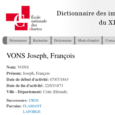
All
con
pri
Présentation
Recherche
Dictionnaire
Mode d'emploi
Contac
Menu principal
VONS Joseph, François
Vous êtes ici
Nom:
VONS
Prénom:
Joseph, François
Date de début d'activité:
07/07/1843
Date de fin d'activité:
22/03/1873
Ville - Département:
Cette (Hérault)
Successeurs:
CROS
Parrains:
FLAMANT
LAFORGE