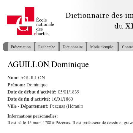
All
con
pri
Présentation
Recherche
Dictionnaire
Mode d'emploi
Contac
Menu principal
AGUILLON Dominique
Vous êtes ici
Nom:
AGUILLON
Prénom:
Dominique
Date de début d'activité:
05/01/1839
Date de fin d'activité:
16/01/1860
Ville - Département:
Pézenas (Hérault)
Informations personnelles:
Il est né le 15 mars 1788 à Pézenas. Il est professeur de dessin et grav