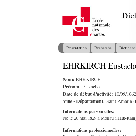
Présentation
Recherche
Dictionna
Menu principal
EHRKIRCH Eustach
Vous êtes ici
Nom:
EHRKIRCH
Prénom:
Eustache
Date de début d'activité:
10/09/186
Ville - Département:
Saint-Amarin (
Informations personnelles:
Né le 20 mai 1829 à Mollau (Haut-Rhin). 
Informations professionnelles: