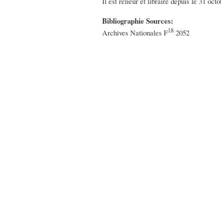
Il est relieur et libraire depuis le 31 oct
Bibliographie Sources:
18
Archives Nationales F
2052