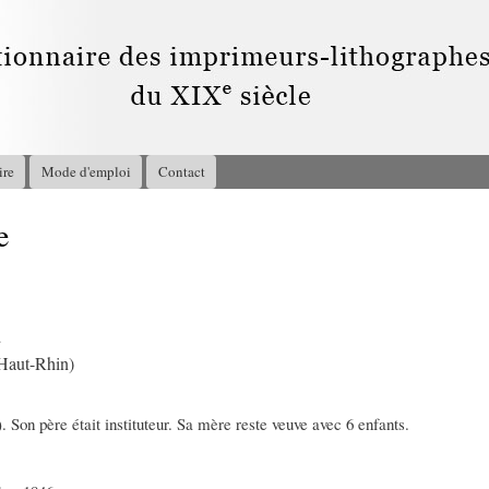
Aller au
contenu
principal
ire
Mode d'emploi
Contact
e
2
Haut-Rhin)
Son père était instituteur. Sa mère reste veuve avec 6 enfants.