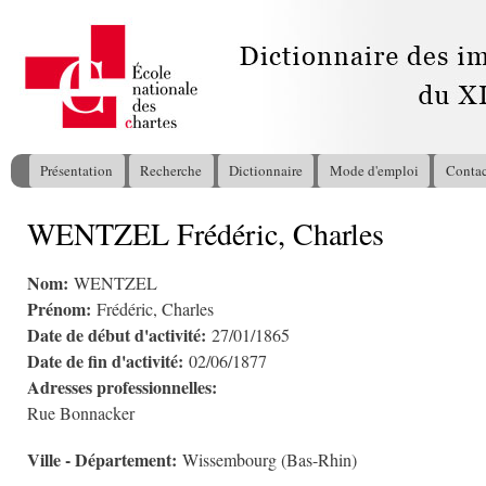
All
con
pri
Présentation
Recherche
Dictionnaire
Mode d'emploi
Contac
Menu principal
WENTZEL Frédéric, Charles
Vous êtes ici
Nom:
WENTZEL
Prénom:
Frédéric, Charles
Date de début d'activité:
27/01/1865
Date de fin d'activité:
02/06/1877
Adresses professionnelles:
Rue Bonnacker
Ville - Département:
Wissembourg (Bas-Rhin)