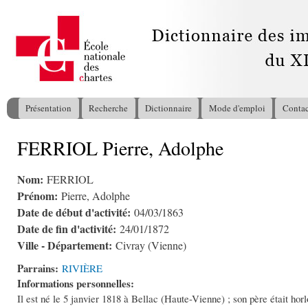
All
con
pri
Présentation
Recherche
Dictionnaire
Mode d'emploi
Contac
Menu principal
FERRIOL Pierre, Adolphe
Vous êtes ici
Nom:
FERRIOL
Prénom:
Pierre, Adolphe
Date de début d'activité:
04/03/1863
Date de fin d'activité:
24/01/1872
Ville - Département:
Civray (Vienne)
Parrains:
RIVIÈRE
Informations personnelles:
Il est né le 5 janvier 1818 à Bellac (Haute-Vienne) ; son père était horl