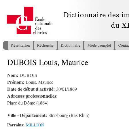
All
con
pri
Présentation
Recherche
Dictionnaire
Mode d'emploi
Contac
Menu principal
DUBOIS Louis, Maurice
Vous êtes ici
Nom:
DUBOIS
Prénom:
Louis, Maurice
Date de début d'activité:
30/01/1869
Adresses professionnelles:
Place du Dôme (1864)
Ville - Département:
Strasbourg (Bas-Rhin)
Parrains:
MILLION