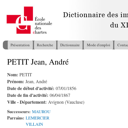
All
con
pri
Présentation
Recherche
Dictionnaire
Mode d'emploi
Contac
Menu principal
PETIT Jean, André
Vous êtes ici
Nom:
PETIT
Prénom:
Jean, André
Date de début d'activité:
07/01/1856
Date de fin d'activité:
06/04/1867
Ville - Département:
Avignon (Vaucluse)
Successeurs:
MAUROU
Parrains:
LEMERCIER
VILLAIN