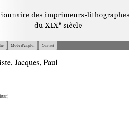
Aller au
contenu
principal
ire
Mode d'emploi
Contact
e, Jacques, Paul
9
luse)