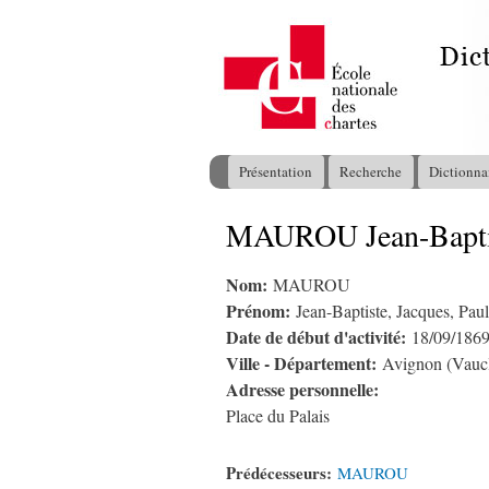
Présentation
Recherche
Dictionna
Menu principal
MAUROU Jean-Baptist
Vous êtes ici
Nom:
MAUROU
Prénom:
Jean-Baptiste, Jacques, Paul
Date de début d'activité:
18/09/186
Ville - Département:
Avignon (Vauc
Adresse personnelle:
Place du Palais
Prédécesseurs:
MAUROU