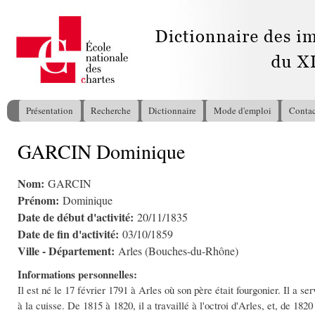
All
con
pri
Présentation
Recherche
Dictionnaire
Mode d'emploi
Contac
Menu principal
GARCIN Dominique
Vous êtes ici
Nom:
GARCIN
Prénom:
Dominique
Date de début d'activité:
20/11/1835
Date de fin d'activité:
03/10/1859
Ville - Département:
Arles (Bouches-du-Rhône)
Informations personnelles:
Il est né le 17 février 1791 à Arles où son père était fourgonier. Il a s
à la cuisse. De 1815 à 1820, il a travaillé à l'octroi d'Arles, et, de 