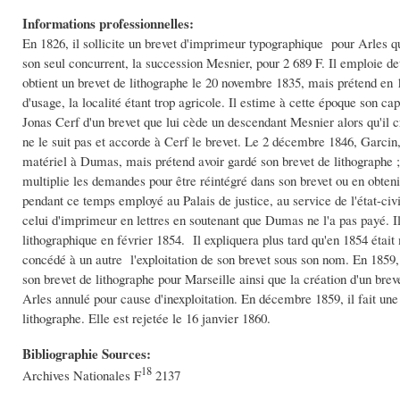
Informations professionnelles:
En 1826, il sollicite un brevet d'imprimeur typographique pour Arles qu'i
son seul concurrent, la succession Mesnier, pour 2 689 F. Il emploie de
obtient un brevet de lithographe le 20 novembre 1835, mais prétend en 18
d'usage, la localité étant trop agricole. Il estime à cette époque son capi
Jonas Cerf d'un brevet que lui cède un descendant Mesnier alors qu'il cr
ne le suit pas et accorde à Cerf le brevet. Le 2 décembre 1846, Garcin,
matériel à Dumas, mais prétend avoir gardé son brevet de lithographe ; i
multiplie les demandes pour être réintégré dans son brevet ou en obtenir
pendant ce temps employé au Palais de justice, au service de l'état-civi
celui d'imprimeur en lettres en soutenant que Dumas ne l'a pas payé. Il
lithographique en février 1854. Il expliquera plus tard qu'en 1854 était 
concédé à un autre l'exploitation de son brevet sous son nom. En 1859, 
son brevet de lithographe pour Marseille ainsi que la création d'un brev
Arles annulé pour cause d'inexploitation. En décembre 1859, il fait un
lithographe. Elle est rejetée le 16 janvier 1860.
Bibliographie Sources:
18
Archives Nationales F
2137