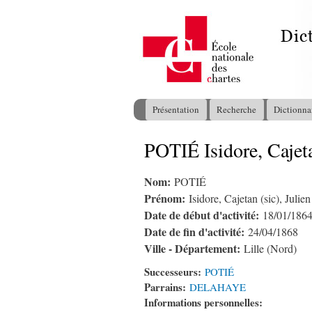
Présentation
Recherche
Dictionna
Menu principal
POTIÉ Isidore, Cajeta
Vous êtes ici
Nom:
POTIÉ
Prénom:
Isidore, Cajetan (sic), Julien
Date de début d'activité:
18/01/186
Date de fin d'activité:
24/04/1868
Ville - Département:
Lille (Nord)
Successeurs:
POTIÉ
Parrains:
DELAHAYE
Informations personnelles: