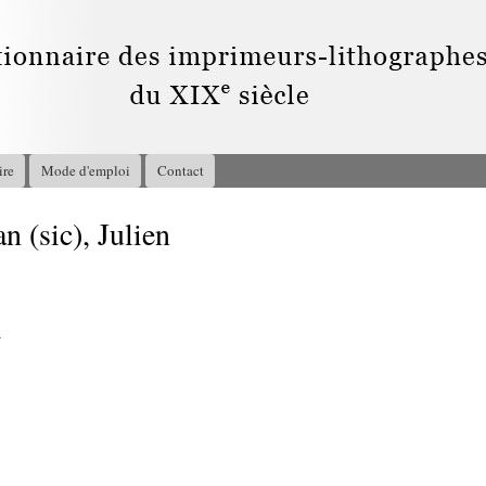
Aller au
contenu
principal
ire
Mode d'emploi
Contact
n (sic), Julien
4