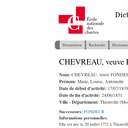
Présentation
Recherche
Dictionna
Menu principal
CHEVREAU, veuve F
Vous êtes ici
Nom:
CHEVREAU, veuve FONDE
Prénom:
Marie, Louise, Antoinette
Date de début d'activité:
17/07/183
Date de fin d'activité:
24/06/1851
Ville - Département:
Thionville (Mos
Successeurs:
FONDEUR
Informations personnelles:
Elle est née le 29 juillet 1772 à Thionvi