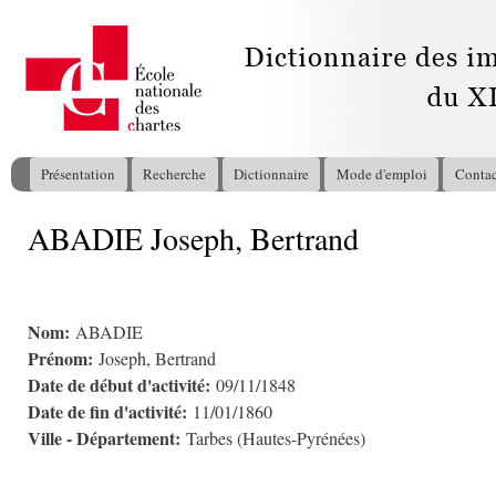
All
con
pri
Présentation
Recherche
Dictionnaire
Mode d'emploi
Contac
Menu principal
ABADIE Joseph, Bertrand
Vous êtes ici
Nom:
ABADIE
Prénom:
Joseph, Bertrand
Date de début d'activité:
09/11/1848
Date de fin d'activité:
11/01/1860
Ville - Département:
Tarbes (Hautes-Pyrénées)