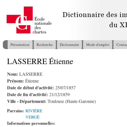
All
con
pri
Présentation
Recherche
Dictionnaire
Mode d'emploi
Contac
Menu principal
LASSERRE Étienne
Vous êtes ici
Nom:
LASSERRE
Prénom:
Étienne
Date de début d'activité:
25/07/1857
Date de fin d'activité:
21/12/1859
Ville - Département:
Toulouse (Haute-Garonne)
Parrains:
RIVIÈRE
VERGÉ
Informations personnelles: