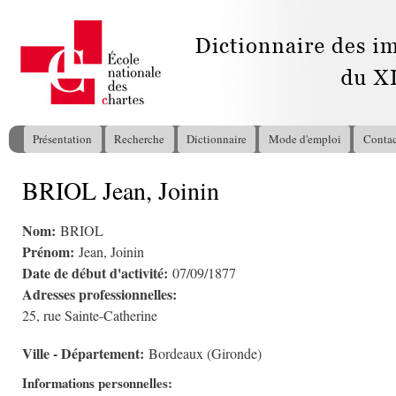
All
con
pri
Présentation
Recherche
Dictionnaire
Mode d'emploi
Contac
Menu principal
BRIOL Jean, Joinin
Vous êtes ici
Nom:
BRIOL
Prénom:
Jean, Joinin
Date de début d'activité:
07/09/1877
Adresses professionnelles:
25, rue Sainte-Catherine
Ville - Département:
Bordeaux (Gironde)
Informations personnelles: