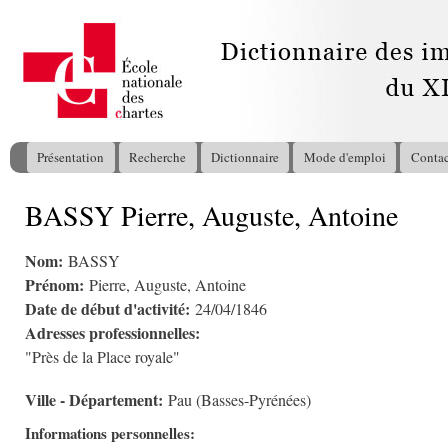
All
con
pri
Présentation
Recherche
Dictionnaire
Mode d'emploi
Contac
Menu principal
BASSY Pierre, Auguste, Antoine
Vous êtes ici
Nom:
BASSY
Prénom:
Pierre, Auguste, Antoine
Date de début d'activité:
24/04/1846
Adresses professionnelles:
"Près de la Place royale"
Ville - Département:
Pau (Basses-Pyrénées)
Informations personnelles: