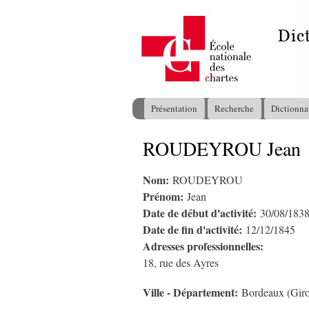
Présentation
Recherche
Dictionna
Menu principal
ROUDEYROU Jean
Vous êtes ici
Nom:
ROUDEYROU
Prénom:
Jean
Date de début d'activité:
30/08/183
Date de fin d'activité:
12/12/1845
Adresses professionnelles:
18, rue des Ayres
Ville - Département:
Bordeaux (Gir