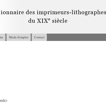
Aller au
contenu
principal
ire
Mode d'emploi
Contact
8
onde)