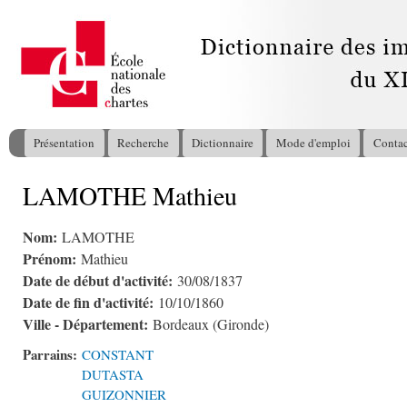
All
con
pri
Présentation
Recherche
Dictionnaire
Mode d'emploi
Contac
Menu principal
LAMOTHE Mathieu
Vous êtes ici
Nom:
LAMOTHE
Prénom:
Mathieu
Date de début d'activité:
30/08/1837
Date de fin d'activité:
10/10/1860
Ville - Département:
Bordeaux (Gironde)
Parrains:
CONSTANT
DUTASTA
GUIZONNIER