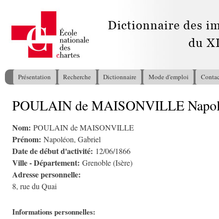
All
con
pri
Présentation
Recherche
Dictionnaire
Mode d'emploi
Contac
Menu principal
POULAIN de MAISONVILLE Napoléo
Vous êtes ici
Nom:
POULAIN de MAISONVILLE
Prénom:
Napoléon, Gabriel
Date de début d'activité:
12/06/1866
Ville - Département:
Grenoble (Isère)
Adresse personnelle:
8, rue du Quai
Informations personnelles: