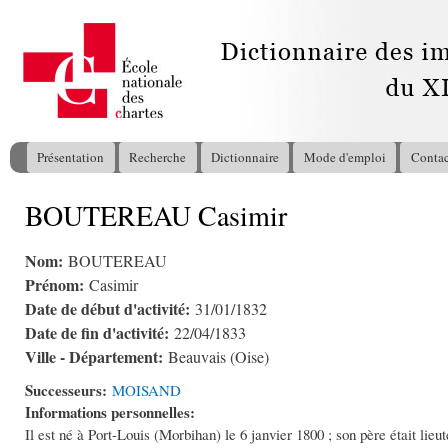
All
con
pri
Présentation
Recherche
Dictionnaire
Mode d'emploi
Contac
Menu principal
BOUTEREAU Casimir
Vous êtes ici
Nom:
BOUTEREAU
Prénom:
Casimir
Date de début d'activité:
31/01/1832
Date de fin d'activité:
22/04/1833
Ville - Département:
Beauvais (Oise)
Successeurs:
MOISAND
Informations personnelles:
Il est né à Port-Louis (Morbihan) le 6 janvier 1800 ; son père était lieu