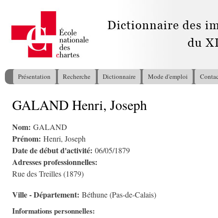
All
con
pri
Présentation
Recherche
Dictionnaire
Mode d'emploi
Contac
Menu principal
GALAND Henri, Joseph
Vous êtes ici
Nom:
GALAND
Prénom:
Henri, Joseph
Date de début d'activité:
06/05/1879
Adresses professionnelles:
Rue des Treilles (1879)
Ville - Département:
Béthune (Pas-de-Calais)
Informations personnelles: