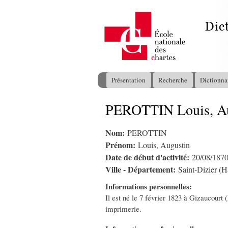
Présentation
Recherche
Dictionna
Menu principal
PEROTTIN Louis, Au
Vous êtes ici
Nom:
PEROTTIN
Prénom:
Louis, Augustin
Date de début d'activité:
20/08/187
Ville - Département:
Saint-Dizier (
Informations personnelles:
Il est né le 7 février 1823 à Gizaucourt 
imprimerie.