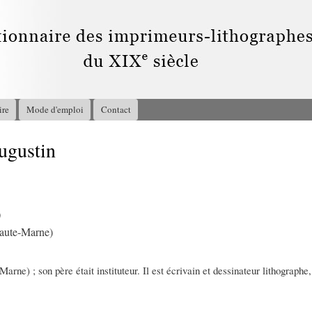
Aller au
contenu
principal
ire
Mode d'emploi
Contact
gustin
0
Haute-Marne)
(Marne) ; son père était instituteur. Il est écrivain et dessinateur lithograph