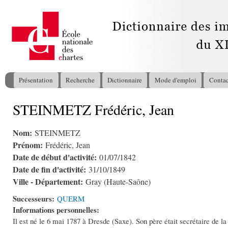
All
con
pri
Présentation
Recherche
Dictionnaire
Mode d'emploi
Contac
Menu principal
STEINMETZ Frédéric, Jean
Vous êtes ici
Nom:
STEINMETZ
Prénom:
Frédéric, Jean
Date de début d'activité:
01/07/1842
Date de fin d'activité:
31/10/1849
Ville - Département:
Gray (Haute-Saône)
Successeurs:
QUERM
Informations personnelles:
Il est né le 6 mai 1787 à Dresde (Saxe). Son père était secrétaire de la