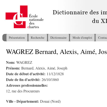
All
con
pri
Présentation
Recherche
Dictionnaire
Mode d'emploi
Contac
Menu principal
WAGREZ Bernard, Alexis, Aimé, Jo
Vous êtes ici
Nom:
WAGREZ
Prénom:
Bernard, Alexis, Aimé, Joseph
Date de début d'activité:
11/12/1828
Date de fin d'activité:
26/10/1860
Adresses professionnelles:
12, rue des Procureurs
Ville - Département:
Douai (Nord)