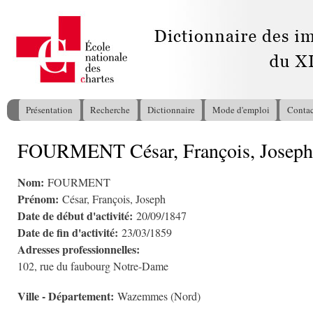
All
con
pri
Présentation
Recherche
Dictionnaire
Mode d'emploi
Contac
Menu principal
FOURMENT César, François, Joseph
Vous êtes ici
Nom:
FOURMENT
Prénom:
César, François, Joseph
Date de début d'activité:
20/09/1847
Date de fin d'activité:
23/03/1859
Adresses professionnelles:
102, rue du faubourg Notre-Dame
Ville - Département:
Wazemmes (Nord)