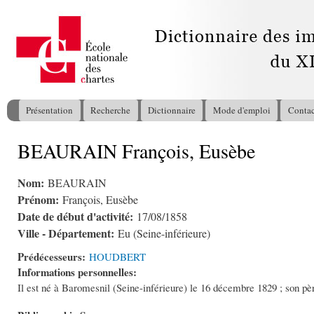
All
con
pri
Présentation
Recherche
Dictionnaire
Mode d'emploi
Contac
Menu principal
BEAURAIN François, Eusèbe
Vous êtes ici
Nom:
BEAURAIN
Prénom:
François, Eusèbe
Date de début d'activité:
17/08/1858
Ville - Département:
Eu (Seine-inférieure)
Prédécesseurs:
HOUDBERT
Informations personnelles:
Il est né à Baromesnil (Seine-inférieure) le 16 décembre 1829 ; son père