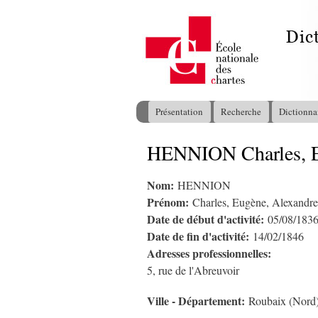
Présentation
Recherche
Dictionna
Menu principal
HENNION Charles, E
Vous êtes ici
Nom:
HENNION
Prénom:
Charles, Eugène, Alexandre
Date de début d'activité:
05/08/183
Date de fin d'activité:
14/02/1846
Adresses professionnelles:
5, rue de l'Abreuvoir
Ville - Département:
Roubaix (Nord