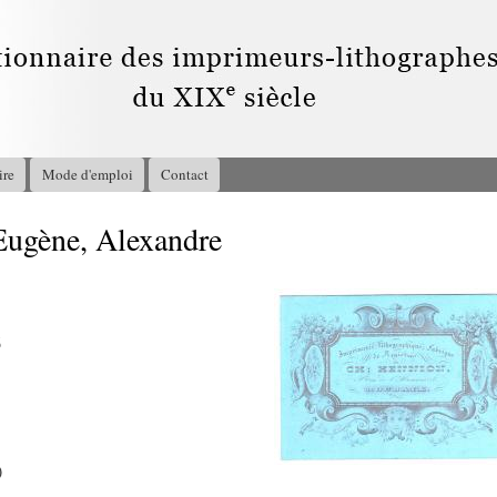
Aller au
contenu
principal
ire
Mode d'emploi
Contact
ugène, Alexandre
6
)