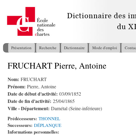
All
con
pri
Présentation
Recherche
Dictionnaire
Mode d'emploi
Contac
Menu principal
FRUCHART Pierre, Antoine
Vous êtes ici
Nom:
FRUCHART
Prénom:
Pierre, Antoine
Date de début d'activité:
03/09/1852
Date de fin d'activité:
25/04/1865
Ville - Département:
Darnétal (Seine-inférieure)
Prédécesseurs:
THONNEL
Successeurs:
DÉPLANQUE
Informations personnelles: