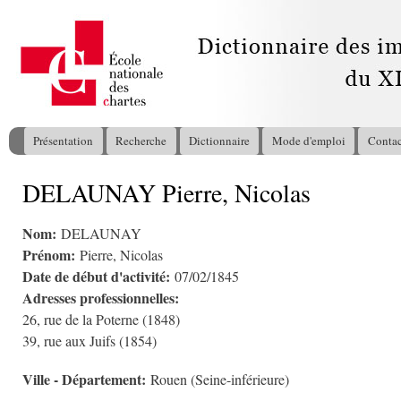
All
con
pri
Présentation
Recherche
Dictionnaire
Mode d'emploi
Contac
Menu principal
DELAUNAY Pierre, Nicolas
Vous êtes ici
Nom:
DELAUNAY
Prénom:
Pierre, Nicolas
Date de début d'activité:
07/02/1845
Adresses professionnelles:
26, rue de la Poterne (1848)
39, rue aux Juifs (1854)
Ville - Département:
Rouen (Seine-inférieure)