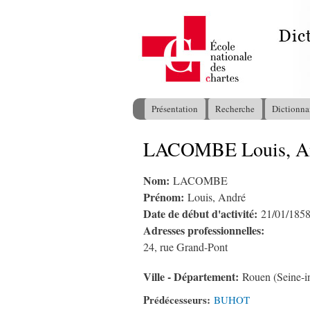
Présentation
Recherche
Dictionna
Menu principal
LACOMBE Louis, A
Vous êtes ici
Nom:
LACOMBE
Prénom:
Louis, André
Date de début d'activité:
21/01/185
Adresses professionnelles:
24, rue Grand-Pont
Ville - Département:
Rouen (Seine-in
Prédécesseurs:
BUHOT