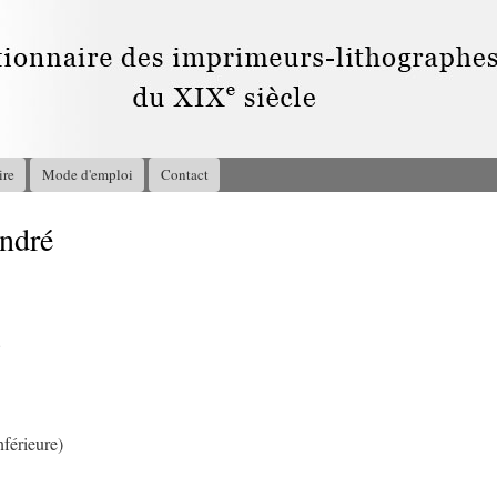
Aller au
contenu
principal
ire
Mode d'emploi
Contact
ndré
8
férieure)