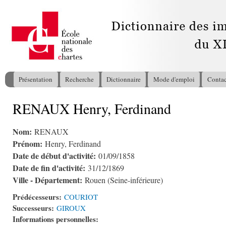
All
con
pri
Présentation
Recherche
Dictionnaire
Mode d'emploi
Contac
Menu principal
RENAUX Henry, Ferdinand
Vous êtes ici
Nom:
RENAUX
Prénom:
Henry, Ferdinand
Date de début d'activité:
01/09/1858
Date de fin d'activité:
31/12/1869
Ville - Département:
Rouen (Seine-inférieure)
Prédécesseurs:
COURIOT
Successeurs:
GIROUX
Informations personnelles: