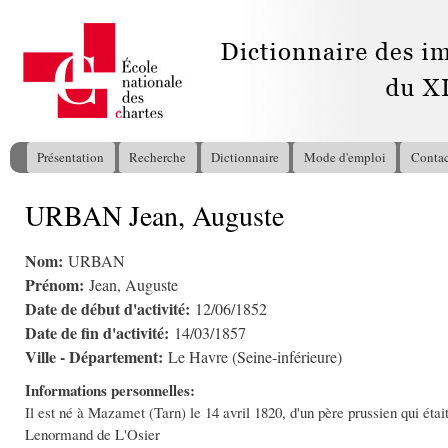
All
con
pri
Présentation
Recherche
Dictionnaire
Mode d'emploi
Contac
Menu principal
URBAN Jean, Auguste
Vous êtes ici
Nom:
URBAN
Prénom:
Jean, Auguste
Date de début d'activité:
12/06/1852
Date de fin d'activité:
14/03/1857
Ville - Département:
Le Havre (Seine-inférieure)
Informations personnelles:
Il est né à Mazamet (Tarn) le 14 avril 1820, d'un père prussien qui étai
Lenormand de L'Osier