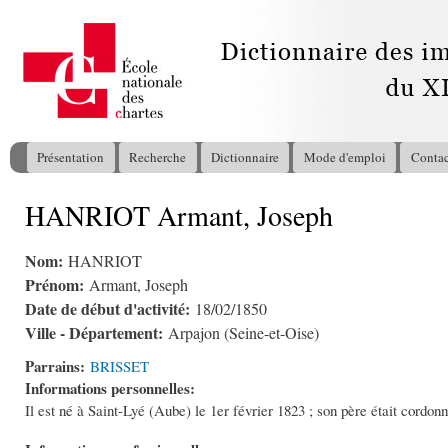
All
con
pri
Présentation
Recherche
Dictionnaire
Mode d'emploi
Contac
Menu principal
HANRIOT Armant, Joseph
Vous êtes ici
Nom:
HANRIOT
Prénom:
Armant, Joseph
Date de début d'activité:
18/02/1850
Ville - Département:
Arpajon (Seine-et-Oise)
Parrains:
BRISSET
Informations personnelles:
Il est né à Saint-Lyé (Aube) le 1er février 1823 ; son père était cordonni