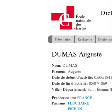
Présentation
Recherche
Dictionna
Menu principal
DUMAS Auguste
Vous êtes ici
Nom:
DUMAS
Prénom:
Auguste
Date de début d'activité:
05/06/184
Date de fin d'activité:
05/07/1869
Ville - Département:
Saint-Étienne (
Prédécesseurs:
FRANCE
Parrains:
FLUCHAIRE
PICHON