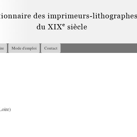
Aller au
contenu
principal
ire
Mode d'emploi
Contact
1
Loire)