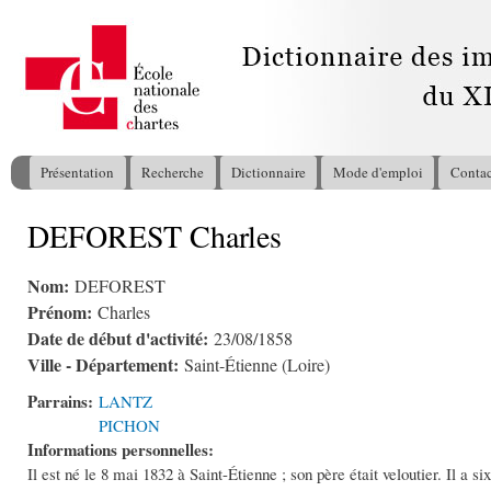
All
con
pri
Présentation
Recherche
Dictionnaire
Mode d'emploi
Contac
Menu principal
DEFOREST Charles
Vous êtes ici
Nom:
DEFOREST
Prénom:
Charles
Date de début d'activité:
23/08/1858
Ville - Département:
Saint-Étienne (Loire)
Parrains:
LANTZ
PICHON
Informations personnelles:
Il est né le 8 mai 1832 à Saint-Étienne ; son père était veloutier. Il a 