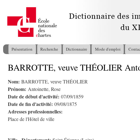
All
con
pri
Présentation
Recherche
Dictionnaire
Mode d'emploi
Contac
Menu principal
BARROTTE, veuve THÉOLIER Antoi
Vous êtes ici
Nom:
BARROTTE, veuve THÉOLIER
Prénom:
Antoinette, Rose
Date de début d'activité:
07/09/1859
Date de fin d'activité:
09/08/1875
Adresses professionnelles:
Place de l'Hôtel de ville
Ville - Département: