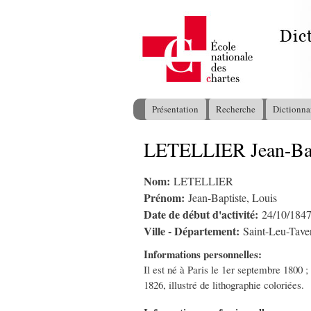
Présentation
Recherche
Dictionna
Menu principal
LETELLIER Jean-Bap
Vous êtes ici
Nom:
LETELLIER
Prénom:
Jean-Baptiste, Louis
Date de début d'activité:
24/10/184
Ville - Département:
Saint-Leu-Tave
Informations personnelles:
Il est né à Paris le 1er septembre 1800 ;
1826, illustré de lithographie coloriées.