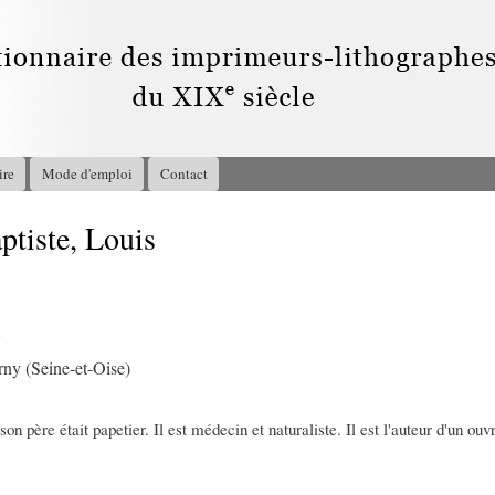
Aller au
contenu
principal
ire
Mode d'emploi
Contact
tiste, Louis
7
rny (Seine-et-Oise)
 son père était papetier. Il est médecin et naturaliste. Il est l'auteur d'un