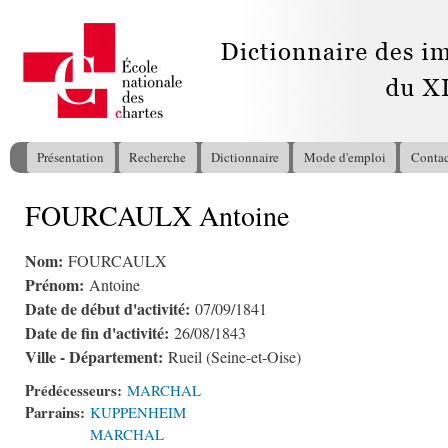
All
con
pri
Présentation
Recherche
Dictionnaire
Mode d'emploi
Contac
Menu principal
FOURCAULX Antoine
Vous êtes ici
Nom:
FOURCAULX
Prénom:
Antoine
Date de début d'activité:
07/09/1841
Date de fin d'activité:
26/08/1843
Ville - Département:
Rueil (Seine-et-Oise)
Prédécesseurs:
MARCHAL
Parrains:
KUPPENHEIM
MARCHAL