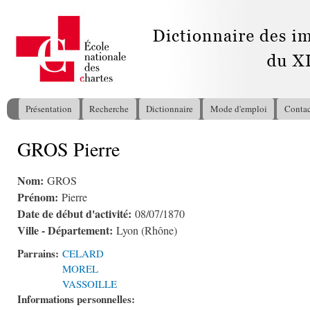
All
con
pri
Présentation
Recherche
Dictionnaire
Mode d'emploi
Contac
Menu principal
GROS Pierre
Vous êtes ici
Nom:
GROS
Prénom:
Pierre
Date de début d'activité:
08/07/1870
Ville - Département:
Lyon (Rhône)
Parrains:
CELARD
MOREL
VASSOILLE
Informations personnelles: