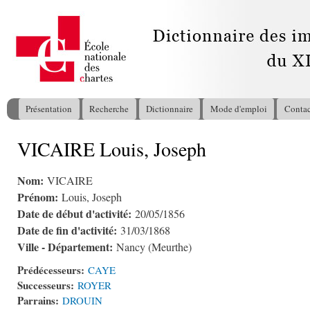
All
con
pri
Présentation
Recherche
Dictionnaire
Mode d'emploi
Contac
Menu principal
VICAIRE Louis, Joseph
Vous êtes ici
Nom:
VICAIRE
Prénom:
Louis, Joseph
Date de début d'activité:
20/05/1856
Date de fin d'activité:
31/03/1868
Ville - Département:
Nancy (Meurthe)
Prédécesseurs:
CAYE
Successeurs:
ROYER
Parrains:
DROUIN