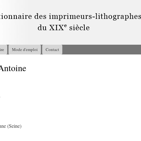
Aller au
contenu
principal
ire
Mode d'emploi
Contact
Antoine
9
nne (Seine)