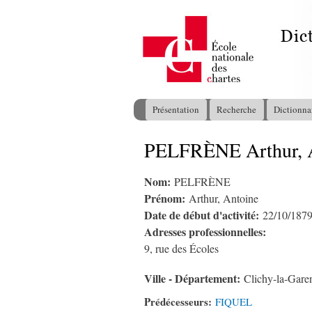
Présentation
Recherche
Dictionna
Menu principal
PELFRÈNE Arthur, 
Vous êtes ici
Nom:
PELFRÈNE
Prénom:
Arthur, Antoine
Date de début d'activité:
22/10/187
Adresses professionnelles:
9, rue des Écoles
Ville - Département:
Clichy-la-Gare
Prédécesseurs:
FIQUEL