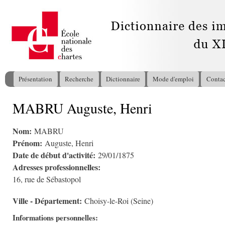
All
con
pri
Présentation
Recherche
Dictionnaire
Mode d'emploi
Contac
Menu principal
MABRU Auguste, Henri
Vous êtes ici
Nom:
MABRU
Prénom:
Auguste, Henri
Date de début d'activité:
29/01/1875
Adresses professionnelles:
16, rue de Sébastopol
Ville - Département:
Choisy-le-Roi (Seine)
Informations personnelles: