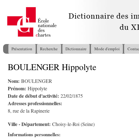
All
con
pri
Présentation
Recherche
Dictionnaire
Mode d'emploi
Contac
Menu principal
BOULENGER Hippolyte
Vous êtes ici
Nom:
BOULENGER
Prénom:
Hippolyte
Date de début d'activité:
22/02/1875
Adresses professionnelles:
8, rue de la Rapinerie
Ville - Département:
Choisy-le-Roi (Seine)
Informations personnelles: