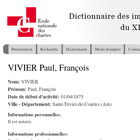
All
con
pri
Présentation
Recherche
Dictionnaire
Mode d'emploi
Contac
Menu principal
VIVIER Paul, François
Vous êtes ici
Nom:
VIVIER
Prénom:
Paul, François
Date de début d'activité:
01/04/1875
Ville - Département:
Saint-Trivier-de-Courtes (Ain)
Informations personnelles:
Il est notaire.
Informations professionnelles: