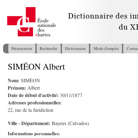
All
con
pri
Présentation
Recherche
Dictionnaire
Mode d'emploi
Contac
Menu principal
SIMÉON Albert
Vous êtes ici
Nom:
SIMÉON
Prénom:
Albert
Date de début d'activité:
30/11/1877
Adresses professionnelles:
22, rue de la Juridiction
Ville - Département:
Bayeux (Calvados)
Informations personnelles: