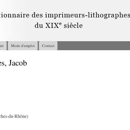
Aller au
contenu
principal
ire
Mode d'emploi
Contact
s, Jacob
8
ches-du-Rhône)