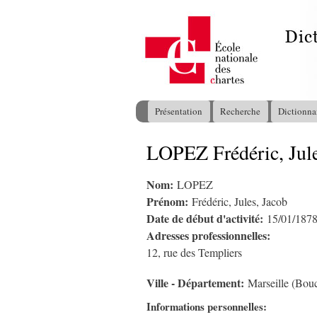
Présentation
Recherche
Dictionna
Menu principal
LOPEZ Frédéric, Jule
Vous êtes ici
Nom:
LOPEZ
Prénom:
Frédéric, Jules, Jacob
Date de début d'activité:
15/01/187
Adresses professionnelles:
12, rue des Templiers
Ville - Département:
Marseille (Bou
Informations personnelles: